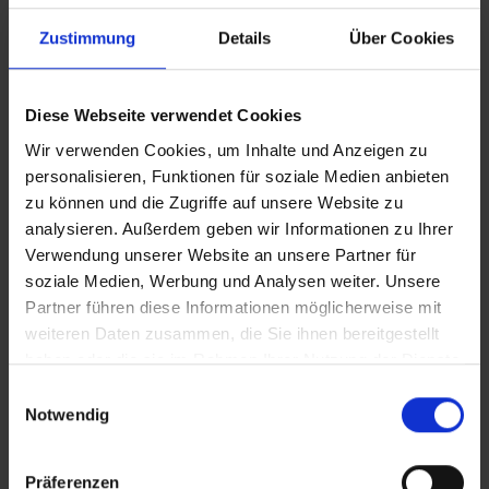
Zustimmung
Details
Über Cookies
Diese Webseite verwendet Cookies
Wir verwenden Cookies, um Inhalte und Anzeigen zu
personalisieren, Funktionen für soziale Medien anbieten
zu können und die Zugriffe auf unsere Website zu
analysieren. Außerdem geben wir Informationen zu Ihrer
Verwendung unserer Website an unsere Partner für
soziale Medien, Werbung und Analysen weiter. Unsere
Partner führen diese Informationen möglicherweise mit
weiteren Daten zusammen, die Sie ihnen bereitgestellt
haben oder die sie im Rahmen Ihrer Nutzung der Dienste
gesammelt haben.
Einwilligungsauswahl
Weitere Informationen zur Datenverarbeitung stehen in
Notwendig
der
Datenschutzerklärung
.
Angaben zum Anbieter stehen im
Impressum
.
Präferenzen