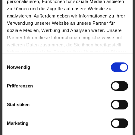
personalisieren, Funktionen für soziale Medien anbieten
sichtbar werden
zu können und die Zugriffe auf unsere Website zu
analysieren. Außerdem geben wir Informationen zu Ihrer
Der erste TECH DAY am 15. Oktober
Verwendung unserer Website an unsere Partner für
2026 positioniert den INNOPORT als zentralen
soziale Medien, Werbung und Analysen weiter. Unsere
Ort für Zukunftsthemen:
Partner führen diese Informationen möglicherweise mit
offen, praxisnah, vernetzend. Gleichzeitig
weiteren Daten zusammen, die Sie ihnen bereitgestellt
haben oder die sie im Rahmen Ihrer Nutzung der Dienste
schafft der Tag Sichtbarkeit für Innovationen,
gesammelt haben.
Einwilligungsauswahl
begeistert neue Partner für den INNOPORT und
Weitere Informationen zur Datenverarbeitung stehen in
Notwendig
macht unsere EXPERIENCE SPACES erlebbar. Ein
der
Datenschutzerklärung
.
Tag voller Technologie, Austausch und
Angaben zum Anbieter stehen im
Impressum
.
Präferenzen
Inspiration.
Statistiken
Alle Informationen auf der offiziellen S
Marketing