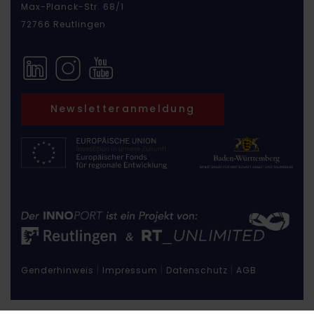
Max-Planck-Str. 68/1
72766 Reutlingen
Newsletteranmeldung
Genderhinweis
|
Impressum
|
Datenschutz
|
AGB