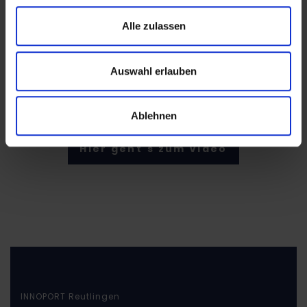
Schreib uns eine Mail
Alle zulassen
Wer sich das Ganze von unserem Leiter Holger
Auswahl erlauben
erklären lassen möchte, kann sich gerne das
Video dazu anschauen:
Ablehnen
Hier geht´s zum Video
INNOPORT Reutlingen