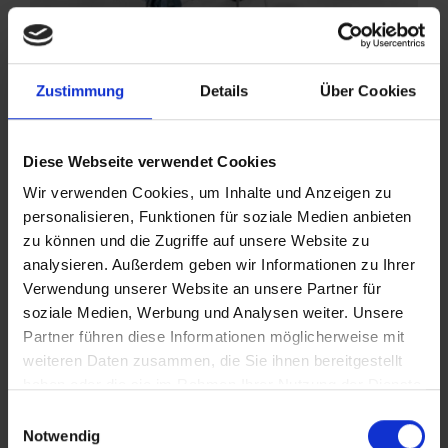
Zustimmung
Details
Über Cookies
INNO.NIGHT | 27.02.2024
Diese Webseite verwendet Cookies
Wir verwenden Cookies, um Inhalte und Anzeigen zu
personalisieren, Funktionen für soziale Medien anbieten
Mehr entdecken
zu können und die Zugriffe auf unsere Website zu
analysieren. Außerdem geben wir Informationen zu Ihrer
Verwendung unserer Website an unsere Partner für
soziale Medien, Werbung und Analysen weiter. Unsere
Partner führen diese Informationen möglicherweise mit
weiteren Daten zusammen, die Sie ihnen bereitgestellt
haben oder die sie im Rahmen Ihrer Nutzung der Dienste
gesammelt haben.
Einwilligungsauswahl
Weitere Informationen zur Datenverarbeitung stehen in
Notwendig