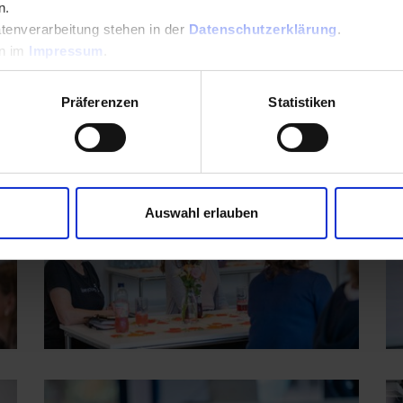
n.
tenverarbeitung stehen in der
Datenschutzerklärung
.
en im
Impressum
.
Präferenzen
Statistiken
Auswahl erlauben